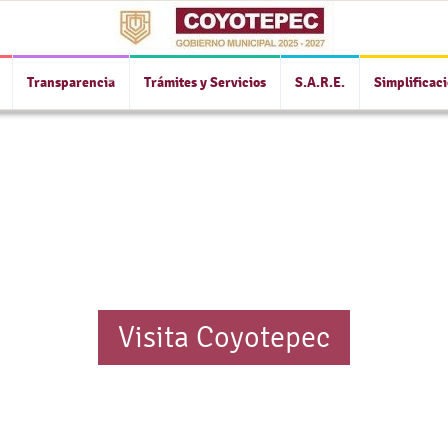
Transparencia
Trámites y Servicios
S.A.R.E.
Simplificac
Visita Coyotepec